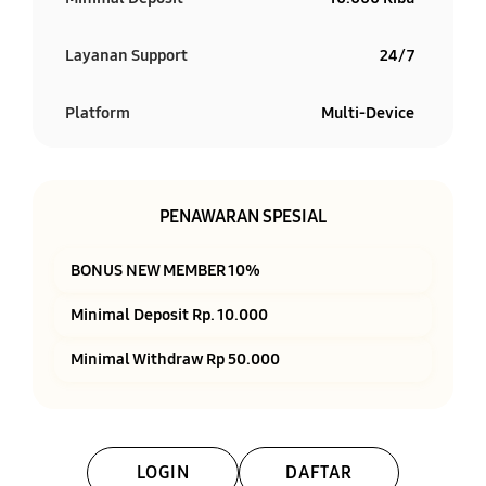
Layanan Support
24/7
Platform
Multi-Device
PENAWARAN SPESIAL
BONUS NEW MEMBER 10%
Minimal Deposit Rp. 10.000
Minimal Withdraw Rp 50.000
LOGIN
DAFTAR