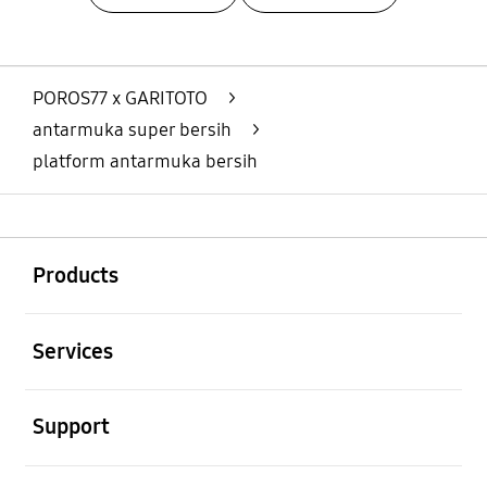
Layer Popup Close
POROS77 x GARITOTO
>
antarmuka super bersih
>
platform antarmuka bersih
Buka
Footer Navigation
Products
Buka
Services
Buka
Support
Buka